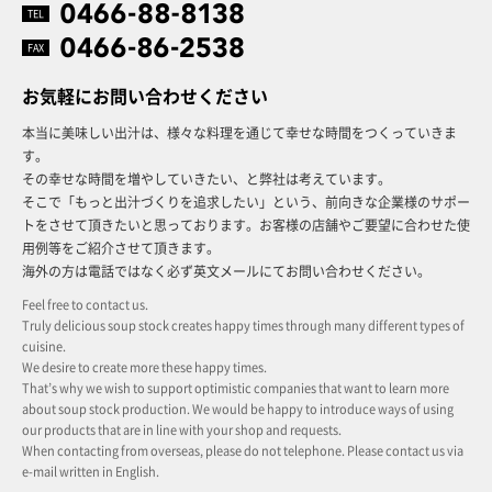
TEL
FAX
お気軽にお問い合わせください
本当に美味しい出汁は、様々な料理を通じて幸せな時間をつくっていきま
す。
その幸せな時間を増やしていきたい、と弊社は考えています。
そこで「もっと出汁づくりを追求したい」という、前向きな企業様のサポー
トをさせて頂きたいと思っております。お客様の店舗やご要望に合わせた使
用例等をご紹介させて頂きます。
海外の方は電話ではなく必ず英文メールにてお問い合わせください。
Feel free to contact us.
Truly delicious soup stock creates happy times through many different types of
cuisine.
We desire to create more these happy times.
That’s why we wish to support optimistic companies that want to learn more
about soup stock production. We would be happy to introduce ways of using
our products that are in line with your shop and requests.
When contacting from overseas, please do not telephone. Please contact us via
e-mail written in English.