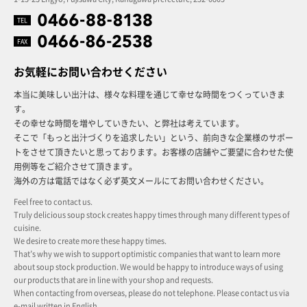
TEL
FAX
お気軽にお問い合わせください
本当に美味しい出汁は、様々な料理を通じて幸せな時間をつくっていきま
す。
その幸せな時間を増やしていきたい、と弊社は考えています。
そこで「もっと出汁づくりを追求したい」という、前向きな企業様のサポー
トをさせて頂きたいと思っております。お客様の店舗やご要望に合わせた使
用例等をご紹介させて頂きます。
海外の方は電話ではなく必ず英文メールにてお問い合わせください。
Feel free to contact us.
Truly delicious soup stock creates happy times through many different types of
cuisine.
We desire to create more these happy times.
That’s why we wish to support optimistic companies that want to learn more
about soup stock production. We would be happy to introduce ways of using
our products that are in line with your shop and requests.
When contacting from overseas, please do not telephone. Please contact us via
e-mail written in English.